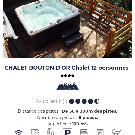
CHALET BOUTON D'OR Chalet 12 personnes
-
Avis client
(4)
Distance des pistes :
De 50 à 300m des pistes
Nombre de pièces :
6 pièces
Superficie :
160
m²