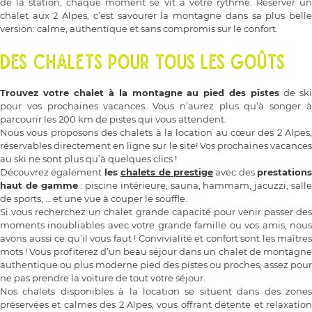
de la station, chaque moment se vit à votre rythme. Réserver un
chalet aux 2 Alpes, c’est savourer la montagne dans sa plus belle
version: calme, authentique et sans compromis sur le confort.
DES CHALETS POUR TOUS LES GOÛTS
Trouvez votre chalet à la montagne au pied des pistes
de sk
pour vos prochaines vacances. Vous n’aurez plus qu’à songer à
parcourir les 200 km de pistes qui vous attendent.
Nous vous proposons des chalets à la location au cœur des 2 Alpes,
réservables directement en ligne sur le site! Vos prochaines vacances
au ski ne sont plus qu’à quelques clics !
Découvrez également
les
chalets de prestige
avec des
prestations
haut de gamme
: piscine intérieure, sauna, hammam, jacuzzi, sall
de sports, … et une vue à couper le souffle.
Si vous recherchez un chalet grande capacité pour venir passer des
moments inoubliables avec votre grande famille ou vos amis, nous
avons aussi ce qu’il vous faut ! Convivialité et confort sont les maîtres
mots ! Vous profiterez d’un beau séjour dans un chalet de montagne
authentique ou plus moderne pied des pistes ou proches, assez pour
ne pas prendre la voiture de tout votre séjour.
Nos chalets disponibles à la location se situent dans des zones
préservées et calmes des 2 Alpes, vous offrant détente et relaxation