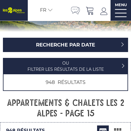
MENU
FR
RECHERCHE PAR DATE
OU
FILTRER LES RÉSULTATS DE LA LISTE
948
RÉSULTATS
Appartements & chalets Les 2
Alpes - Page 15
948
RÉSULTATS