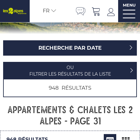
MENU
FR
RECHERCHE PAR DATE
OU
FILTRER LES RÉSULTATS DE LA LISTE
948
RÉSULTATS
Appartements & chalets Les 2
Alpes - Page 31
948
RÉSULTATS