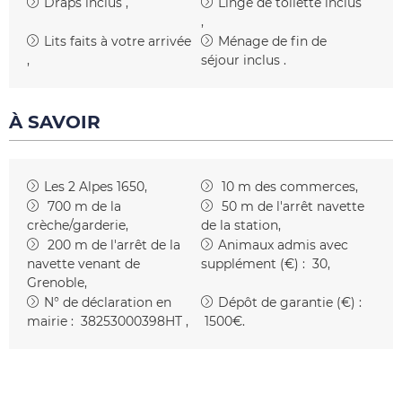
Draps inclus
Linge de toilette inclus
Lits faits à votre arrivée
Ménage de fin de
séjour inclus
À SAVOIR
Les 2 Alpes 1650
10
m des commerces
700
m de la
50
m de l'arrêt navette
crèche/garderie
de la station
200
m de l'arrêt de la
Animaux admis avec
navette venant de
supplément (€) :
30
Grenoble
N° de déclaration en
Dépôt de garantie (€) :
mairie :
38253000398HT
1500€