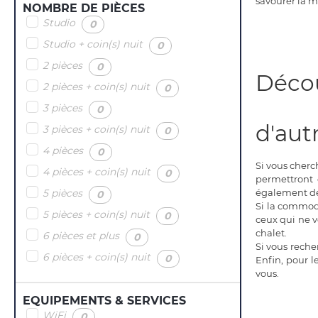
savourer la m
NOMBRE DE PIÈCES
Studio
(
)
0
Studio + coin(s) nuit
(
)
0
2 pièces
(
)
0
Déco
2 pièces + coin(s) nuit
(
)
0
3 pièces
(
)
0
d'aut
3 pièces + coin(s) nuit
(
)
0
4 pièces
(
)
0
Si vous cherc
4 pièces + coin(s) nuit
(
)
0
permettront 
5 pièces
(
)
également dé
0
Si la commodi
5 pièces + coin(s) nuit
(
)
0
ceux qui ne v
chalet.
6 pièces et plus
(
)
0
Si vous reche
6 pièces + coin(s) nuit
(
)
0
Enfin, pour 
vous.
EQUIPEMENTS & SERVICES
WiFi
(
)
0