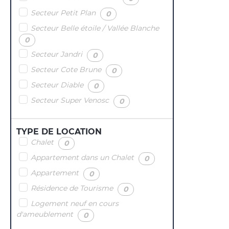
Secteur Petit Plan
(
)
0
Secteur Belle étoile / Vallée Blanche
(
)
0
Secteur Jandri
(
)
0
Secteur Cote Brune
(
)
0
Secteur Diable
(
)
0
Secteur Super Venosc
(
)
0
TYPE DE LOCATION
Chalet
(
)
0
Appartement dans un Chalet
(
)
0
Appartement
(
)
0
Résidence de Tourisme
(
)
0
Logement neuf en cours
d'ameublement
(
)
0