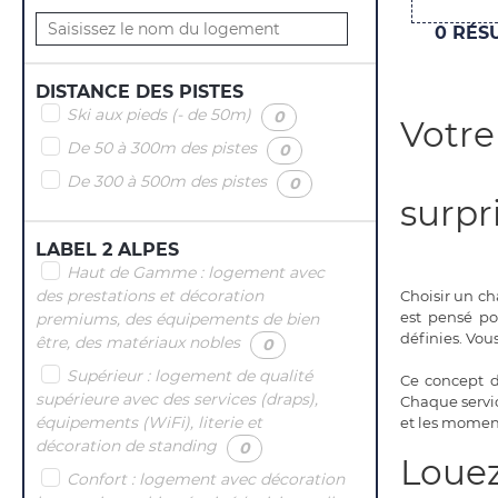
0
RÉSU
DISTANCE DES PISTES
Ski aux pieds (- de 50m)
(
)
0
Votre
De 50 à 300m des pistes
(
)
0
De 300 à 500m des pistes
(
)
0
surpr
LABEL 2 ALPES
Haut de Gamme : logement avec
des prestations et décoration
Choisir un cha
est pensé pou
premiums, des équipements de bien
définies. Vou
être, des matériaux nobles
(
)
0
Supérieur : logement de qualité
Ce concept de
supérieure avec des services (draps),
Chaque servic
équipements (WiFi), literie et
et les momen
décoration de standing
(
)
0
Loue
Confort : logement avec décoration