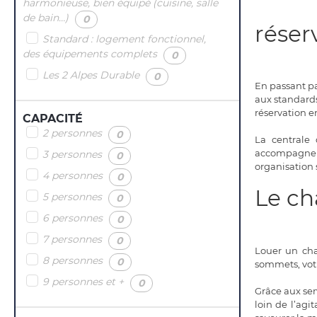
harmonieuse, bien équipé (cuisine, salle
de bain…)
(
)
0
réser
Standard : logement fonctionnel,
des équipements complets
(
)
0
Les 2 Alpes Durable
(
)
0
En passant pa
aux standards
réservation e
CAPACITÉ
2 personnes
(
)
0
La centrale 
accompagnemen
3 personnes
(
)
0
organisation 
4 personnes
(
)
0
Le ch
5 personnes
(
)
0
6 personnes
(
)
0
7 personnes
(
)
0
Louer un chal
8 personnes
(
)
0
sommets, votr
9 personnes et +
(
)
0
Grâce aux ser
loin de l’agi