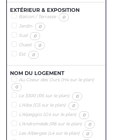
EXTÉRIEUR & EXPOSITION
Balcon / Terrasse
(
)
0
Jardin
(
)
0
Sud
(
)
0
Ouest
(
)
0
Est
(
)
0
NOM DU LOGEMENT
Au Coeur des Ours (H4 sur le plan)
(
)
0
Le 3300 (R5 sur le plan)
(
)
0
L'Alba (G5 sur le plan)
(
)
0
L'Alpeggio (G4 sur le plan)
(
)
0
L'Andromède (R6 sur le plan)
(
)
0
Les Alberges (L4 sur le plan)
(
)
0