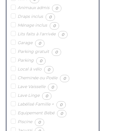
Animaux admis
(
)
0
Draps inclus
(
)
0
Ménage inclus
(
)
0
Lits faits à l'arrivée
(
)
0
Garage
(
)
0
Parking gratuit
(
)
0
Parking
(
)
0
Local à vélo
(
)
0
Cheminée ou Poële
(
)
0
Lave Vaisselle
(
)
0
Lave Linge
(
)
0
Labélisé Famille +
(
)
0
Equipement Bébé
(
)
0
Piscine
(
)
0
Jacuzzi
(
)
0