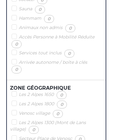
Sauna
(
)
0
Hammam
(
)
0
Animaux non admis
(
)
0
Accès Personne à Mobilité Réduite
(
)
0
Services tout inclus
(
)
0
Arrivée autonome / boîte à clés
(
)
0
ZONE GÉOGRAPHIQUE
Les 2 Alpes 1650
(
)
0
Les 2 Alpes 1800
(
)
0
Venosc village
(
)
0
Les 2 Alpes 1300 (Mont de Lans
village)
(
)
0
Secteur Place de Venosc
(
)
0