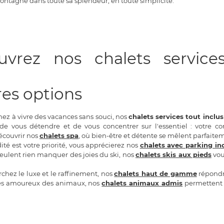
ontagne dans toute sa splendeur, en toute simplicité.
uvrez nos chalets services
res options
hez à vivre des vacances sans souci, nos
chalets services tout inclus
de vous détendre et de vous concentrer sur l'essentiel : votre c
couvrir nos
chalets spa
, où bien-être et détente se mêlent parfaitem
té est votre priorité, vous apprécierez nos
chalets avec parking in
eulent rien manquer des joies du ski, nos
chalets skis aux pieds
vou
rchez le luxe et le raffinement, nos
chalets haut de gamme
répondro
les amoureux des animaux, nos
chalets animaux admis
permettent 