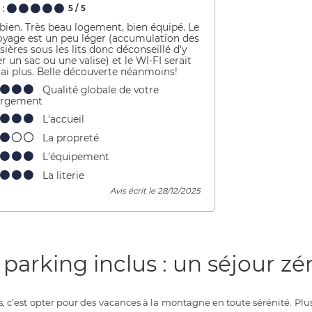
:
5
/ 5
 bien. Très beau logement, bien équipé. Le
oyage est un peu léger (accumulation des
ières sous les lits donc déconseillé d'y
r un sac ou une valise) et le WI-FI serait
rai plus. Belle découverte néanmoins!
Qualité globale de votre
ergement
L'accueil
La propreté
L'équipement
La literie
Avis écrit le 28/12/2025
arking inclus : un séjour zér
, c’est opter pour des vacances à la montagne en toute sérénité. Plus