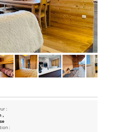
ur :
n
se
tion :