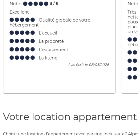
Note :
Note 
5
/ 5
Excellent
Très
nett
Qualité globale de votre
pouss
hébergement
place
un v
L'accueil
La propreté
héb
L'équipement
La literie
Avis écrit le 08/03/2026
Votre location appartement p
Choisir une location d’appartement avec parking inclus aux 2 Alpes