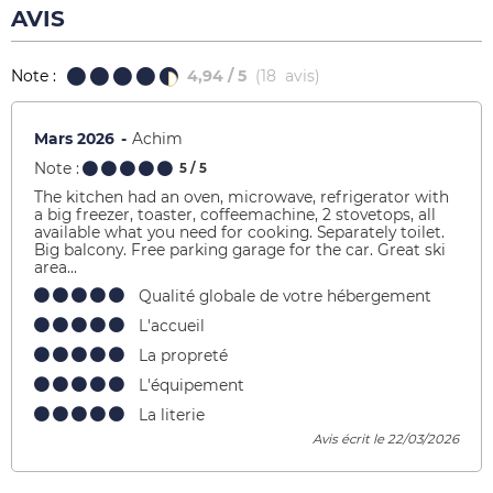
AVIS
Note :
4,94
/ 5
(
18
avis
)
Mars 2026
Achim
Note :
5
/ 5
The kitchen had an oven, microwave, refrigerator with
a big freezer, toaster, coffeemachine, 2 stovetops, all
available what you need for cooking. Separately toilet.
Big balcony. Free parking garage for the car. Great ski
area...
Qualité globale de votre hébergement
L'accueil
La propreté
L'équipement
La literie
Avis écrit le 22/03/2026