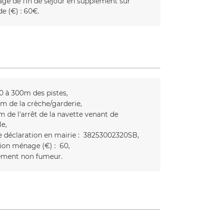
ge de fin de séjour en supplément sur
 (€) :
60€
0 à 300m des pistes
m de la crèche/garderie
m de l'arrêt de la navette venant de
le
 déclaration en mairie :
38253002320SB
ion ménage (€) :
60
ment non fumeur