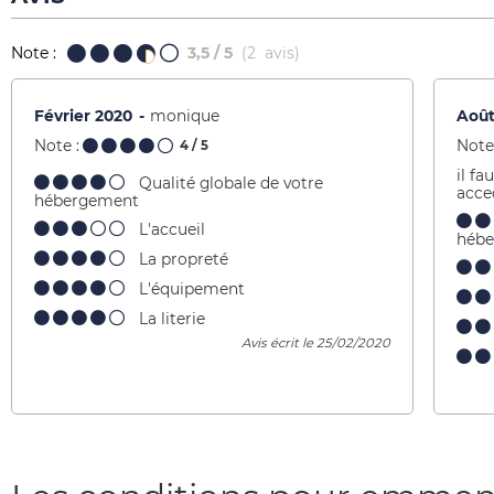
Note :
3,5
/ 5
(
2
avis
)
Février 2020
monique
Août
Note :
Note 
4
/ 5
il fa
Qualité globale de votre
acce
hébergement
L'accueil
héb
La propreté
L'équipement
La literie
Avis écrit le 25/02/2020