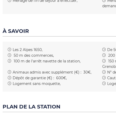
Ménage de fin de séjour à effectuer
Ména
demande
À SAVOIR
Les 2 Alpes 1650
De 5
50
m des commerces
200
100
m de l'arrêt navette de la station
150
Grenob
Animaux admis avec supplément (€) :
30€
N° de
Dépôt de garantie (€) :
600€
Caut
Logement sans moquette
Loge
PLAN DE LA STATION