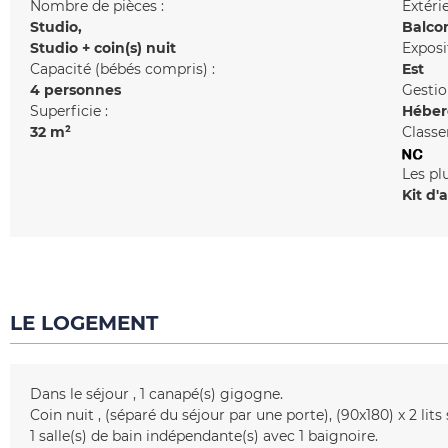
Nombre de pièces :
Extérie
Studio
Balco
Studio + coin(s) nuit
Exposi
Capacité (bébés compris) :
Est
4 personnes
Gestio
Superficie :
Héber
32
m²
Classe
Les pl
Kit d'
LE LOGEMENT
Dans le séjour
1
canapé(s) gigogne
Coin nuit
(séparé du séjour par une porte)
(90x180)
x 2 lit
1
salle(s) de bain indépendante(s) avec 1 baignoire