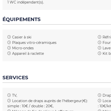
1
WC indépendant(s)
ÉQUIPEMENTS
Casier à ski
Réfr
Plaques vitro-céramiques
Four
Micro-ondes
Lave-
Appareil à raclette
Kit 
SERVICES
TV
Drap
Location de draps auprès de l'hébergeur(€):
Loca
simple : 10€ / double : 20€
:
10€/ki