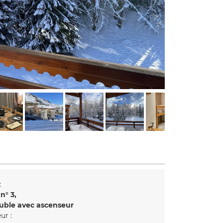
:
 n°
3
ble avec ascenseur
ur :