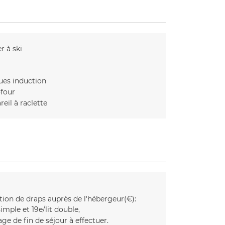
r à ski
ues induction
-four
eil à raclette
tion de draps auprès de l'hébergeur(€):
simple et 19e/lit double
ge de fin de séjour à effectuer