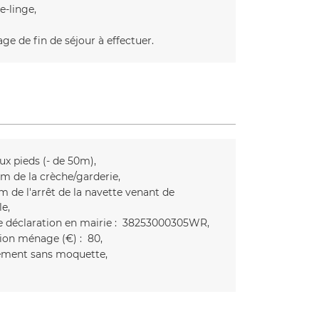
e-linge
ge de fin de séjour à effectuer
aux pieds (- de 50m)
m de la crèche/garderie
m de l'arrêt de la navette venant de
le
 déclaration en mairie :
38253000305WR
ion ménage (€) :
80
ment sans moquette