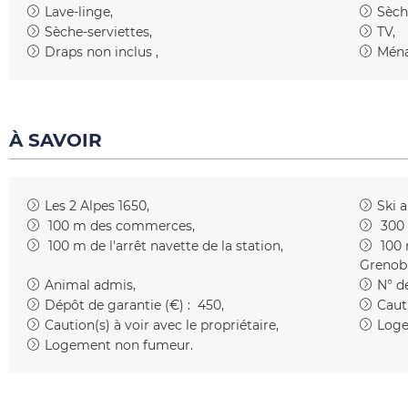
Lave-linge
Sèch
Sèche-serviettes
TV
Draps non inclus
Ména
À SAVOIR
Les 2 Alpes 1650
Ski 
100
m des commerces
300
100
m de l'arrêt navette de la station
100
Grenob
Animal admis
N° de
Dépôt de garantie (€) :
450
Caut
Caution(s) à voir avec le propriétaire
Loge
Logement non fumeur