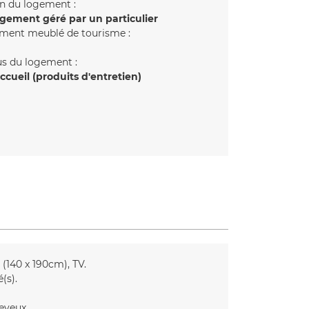
n du logement :
gement géré par un particulier
ment meublé de tourisme :
us du logement :
accueil (produits d'entretien)
 (140 x 190cm)
TV
é(s)
eveux