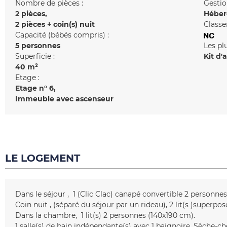
Nombre de pièces :
Gestio
2 pièces
Héber
2 pièces + coin(s) nuit
Classe
Capacité (bébés compris) :
5 personnes
Les pl
Superficie :
Kit d'
40
m²
Etage :
Etage n°
6
Immeuble avec ascenseur
LE LOGEMENT
Dans le séjour
1 (Clic Clac)
canapé convertible 2 personnes
Coin nuit
(séparé du séjour par un rideau)
2
lit(s )superpos
Dans la chambre
1
lit(s) 2 personnes (140x190 cm)
1
salle(s) de bain indépendante(s) avec 1 baignoire
Sèche-ch