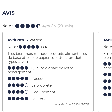
AVIS
Note :
4,79
/ 5
(
29
avis
)
Avril 2026
Patrick
Avri
Note :
Note 
5
/ 5
Très bien mais manque produits alimentaires
Empl
de base et pas de papier toilette ni produits
bien
types savon
Qualité globale de votre
héb
hébergement
L'accueil
La propreté
L'équipement
La literie
Avis écrit le 26/04/2026