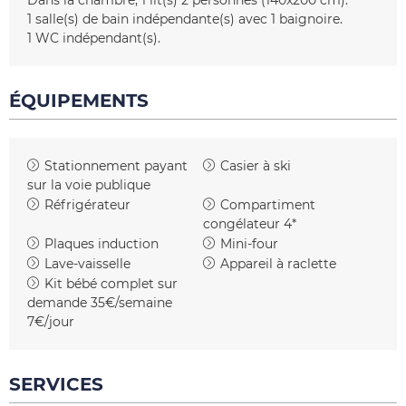
Dans la chambre
1
lit(s) 2 personnes (140x200 cm)
1
salle(s) de bain indépendante(s) avec 1 baignoire
1
WC indépendant(s)
ÉQUIPEMENTS
Stationnement payant
Casier à ski
sur la voie publique
Réfrigérateur
Compartiment
congélateur 4*
Plaques induction
Mini-four
Lave-vaisselle
Appareil à raclette
Kit bébé complet sur
demande
35€/semaine
7€/jour
SERVICES