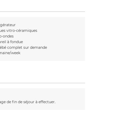
igérateur
ues vitro-céramiques
o-ondes
reil à fondue
bébé complet sur demande
maine/week
ge de fin de séjour à effectuer