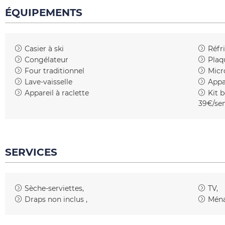
ÉQUIPEMENTS
Casier à ski
Réfr
Congélateur
Plaq
Four traditionnel
Micr
Lave-vaisselle
Appa
Appareil à raclette
Kit 
39€/se
SERVICES
Sèche-serviettes
TV
Draps non inclus
Ména