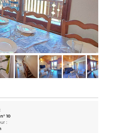
:
 n°
10
ur :
n