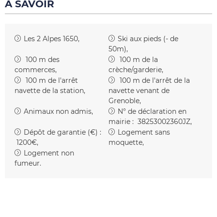
À SAVOIR
Les 2 Alpes 1650
Ski aux pieds (- de
50m)
100
m des
100
m de la
commerces
crèche/garderie
100
m de l'arrêt
100
m de l'arrêt de la
navette de la station
navette venant de
Grenoble
Animaux non admis
N° de déclaration en
mairie :
38253002360JZ
Dépôt de garantie (€) :
Logement sans
1200€
moquette
Logement non
fumeur