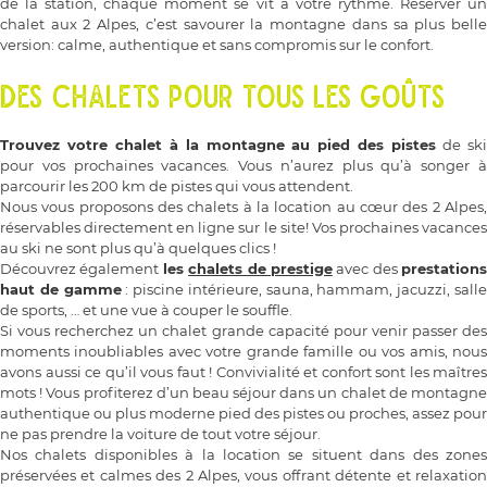
de la station, chaque moment se vit à votre rythme. Réserver un
chalet aux 2 Alpes, c’est savourer la montagne dans sa plus belle
version: calme, authentique et sans compromis sur le confort.
DES CHALETS POUR TOUS LES GOÛTS
Trouvez votre chalet à la montagne au pied des pistes
de sk
pour vos prochaines vacances. Vous n’aurez plus qu’à songer à
parcourir les 200 km de pistes qui vous attendent.
Nous vous proposons des chalets à la location au cœur des 2 Alpes,
réservables directement en ligne sur le site! Vos prochaines vacances
au ski ne sont plus qu’à quelques clics !
Découvrez également
les
chalets de prestige
avec des
prestations
haut de gamme
: piscine intérieure, sauna, hammam, jacuzzi, sall
de sports, … et une vue à couper le souffle.
Si vous recherchez un chalet grande capacité pour venir passer des
moments inoubliables avec votre grande famille ou vos amis, nous
avons aussi ce qu’il vous faut ! Convivialité et confort sont les maîtres
mots ! Vous profiterez d’un beau séjour dans un chalet de montagne
authentique ou plus moderne pied des pistes ou proches, assez pour
ne pas prendre la voiture de tout votre séjour.
Nos chalets disponibles à la location se situent dans des zones
préservées et calmes des 2 Alpes, vous offrant détente et relaxation