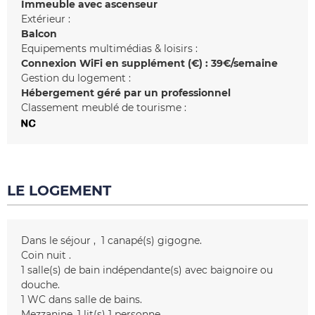
Immeuble avec ascenseur
Extérieur :
Balcon
Equipements multimédias & loisirs :
Connexion WiFi en supplément (€) :
39€/semaine
Gestion du logement :
Hébergement géré par un professionnel
Classement meublé de tourisme :
LE LOGEMENT
Dans le séjour
1
canapé(s) gigogne
Coin nuit
1
salle(s) de bain indépendante(s) avec baignoire ou
douche
1
WC dans salle de bains
Mezzanine
1
lit(s) 1 personne