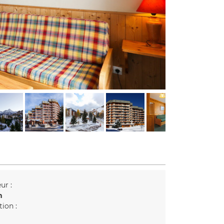
ur :
n
tion :