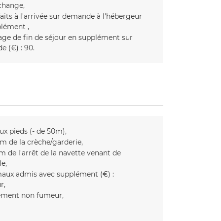
/change
faits à l'arrivée sur demande à l'hébergeur
plément
ge de fin de séjour en supplément sur
 (€) :
90
aux pieds (- de 50m)
m de la crèche/garderie
m de l'arrêt de la navette venant de
le
aux admis avec supplément (€) :
ur
ment non fumeur