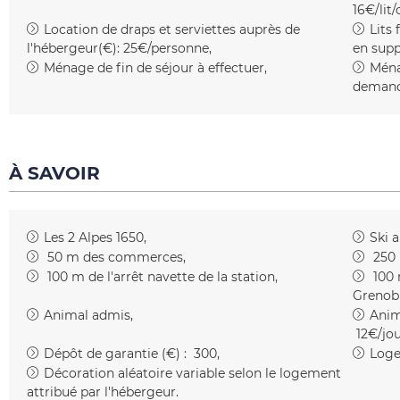
16€/lit
Location de draps et serviettes auprès de
Lits 
l'hébergeur(€):
25€/personne
en sup
Ménage de fin de séjour à effectuer
Ména
demande
À SAVOIR
Les 2 Alpes 1650
Ski 
50
m des commerces
250
100
m de l'arrêt navette de la station
100
Grenob
Animal admis
Anim
12€/jo
Dépôt de garantie (€) :
300
Loge
Décoration aléatoire variable selon le logement
attribué par l'hébergeur