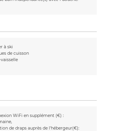
r à ski
ues de cuisson
vaisselle
exion WiFi en supplément (€) :
maine
tion de draps auprès de l'hébergeur(€):