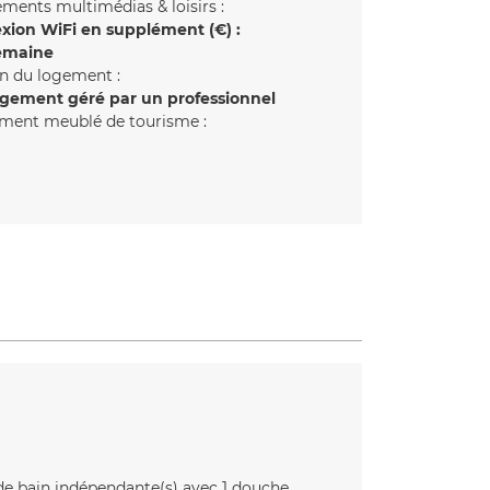
ments multimédias & loisirs :
xion WiFi en supplément (€) :
emaine
n du logement :
gement géré par un professionnel
ment meublé de tourisme :
 de bain indépendante(s) avec 1 douche