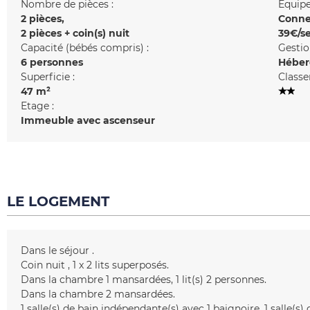
Nombre de pièces :
Equipe
2 pièces
Conne
2 pièces + coin(s) nuit
39€/s
Capacité (bébés compris) :
Gestio
6 personnes
Héber
Superficie :
Classe
47
m²
Etage :
Immeuble avec ascenseur
LE LOGEMENT
Dans le séjour
Coin nuit
1
x 2 lits superposés
Dans la chambre 1
mansardées
1
lit(s) 2 personnes
Dans la chambre 2
mansardées
1
salle(s) de bain indépendante(s) avec 1 baignoire
1
salle(s)