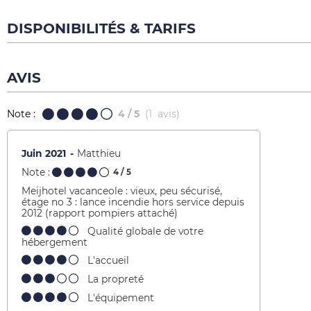
DISPONIBILITÉS & TARIFS
AVIS
Note :
4
/ 5
(
1
avis
)
Juin 2021
Matthieu
Note :
4
/ 5
Meijhotel vacanceole : vieux, peu sécurisé,
étage no 3 : lance incendie hors service depuis
2012 (rapport pompiers attaché)
Qualité globale de votre
hébergement
L'accueil
La propreté
L'équipement